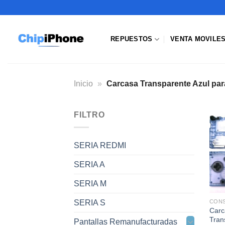
Saltar
al
contenido
REPUESTOS
VENTA MOVILE
Inicio
»
Carcasa Transparente Azul p
FILTRO
SERIA REDMI
SERIA A
SERIA M
SERIA S
Carc
Tran
Pantallas Remanufacturadas