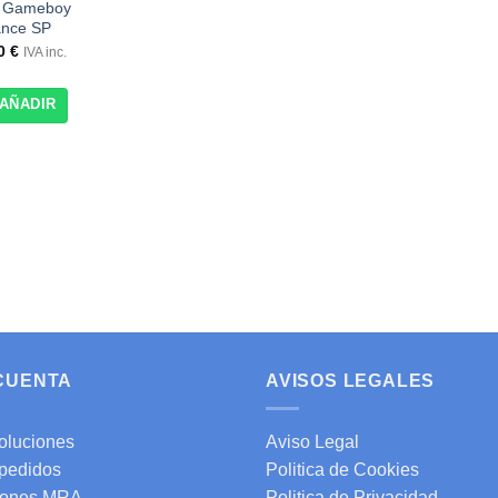
a Gameboy
nce SP
50
€
IVA inc.
AÑADIR
 CUENTA
AVISOS LEGALES
oluciones
Aviso Legal
 pedidos
Politica de Cookies
ones MRA
Politica de Privacidad