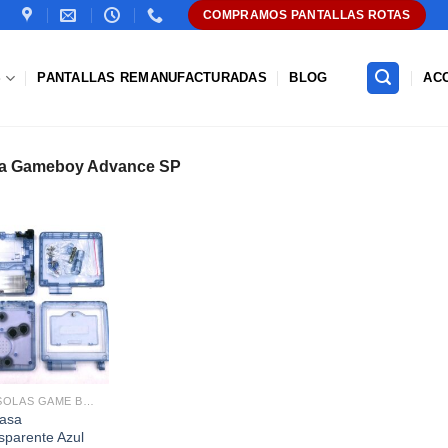
COMPRAMOS PANTALLAS ROTAS
S
PANTALLAS REMANUFACTURADAS
BLOG
AC
ara Gameboy Advance SP
Añadir
a la
lista de
deseos
CONSOLAS GAME BOY
asa
sparente Azul