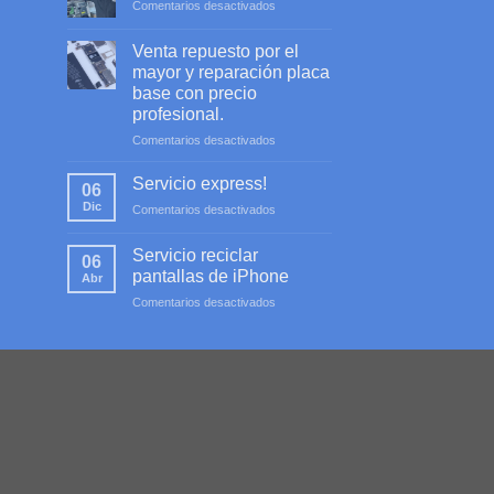
en
Comentarios desactivados
Servicio
profesional
Venta repuesto por el
mayor y reparación placa
base con precio
profesional.
en
Comentarios desactivados
Venta
repuesto
Servicio express!
06
por
Dic
en
Comentarios desactivados
el
Servicio
mayor
express!
y
Servicio reciclar
06
reparación
pantallas de iPhone
Abr
placa
en
Comentarios desactivados
base
Servicio
con
reciclar
precio
pantallas
profesional.
de
iPhone