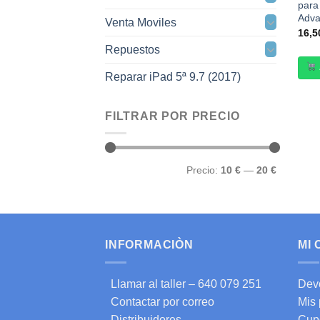
par
Adva
Venta Moviles
16,
Repuestos
Reparar iPad 5ª 9.7 (2017)
FILTRAR POR PRECIO
Precio
Precio
Precio:
10 €
—
20 €
mínimo
máximo
INFORMACIÒN
MI
Llamar al taller – 640 079 251
Dev
Contactar por correo
Mis
Distribuidores
Cup