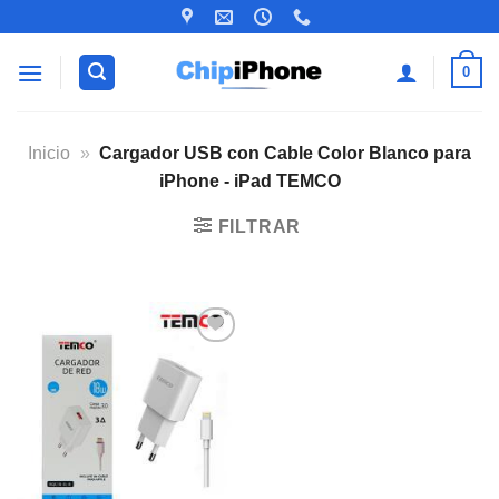
Saltar
al
contenido
0
Inicio
»
Cargador USB con Cable Color Blanco para
iPhone - iPad TEMCO
FILTRAR
Añadir
a la
lista de
deseos