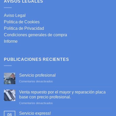
AVISOS LEGALES
Aviso Legal
Politica de Cookies
Politica de Privacidad
Condiciones generales de compra
Informe
PUBLICACIONES RECIENTES
Servicio profesional
en
Comentarios desactivados
Servicio
profesional
Venta repuesto por el mayor y reparación placa
base con precio profesional.
en
Comentarios desactivados
Venta
repuesto
Servicio express!
06