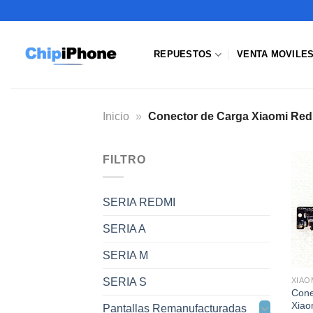
Saltar
al
contenido
REPUESTOS
VENTA MOVILE
Inicio
»
Conector de Carga Xiaomi Red
FILTRO
SERIA REDMI
SERIA A
SERIA M
SERIA S
Cone
Xiao
Pantallas Remanufacturadas