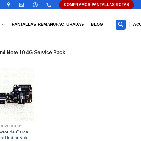
COMPRAMOS PANTALLAS ROTAS
S
PANTALLAS REMANUFACTURADAS
BLOG
AC
mi Note 10 4G Service Pack
Añadir
a la
lista de
deseos
XIAOMI REDMI NOTE 10 4G
ctor de Carga
mi Redmi Note