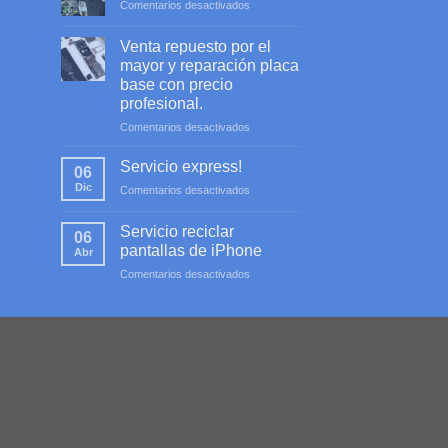
en
Comentarios desactivados
Servicio
profesional
Venta repuesto por el
mayor y reparación placa
base con precio
profesional.
en
Comentarios desactivados
Venta
repuesto
Servicio express!
06
por
Dic
en
Comentarios desactivados
el
Servicio
mayor
express!
y
Servicio reciclar
06
reparación
pantallas de iPhone
Abr
placa
en
Comentarios desactivados
base
Servicio
con
reciclar
precio
pantallas
profesional.
de
iPhone