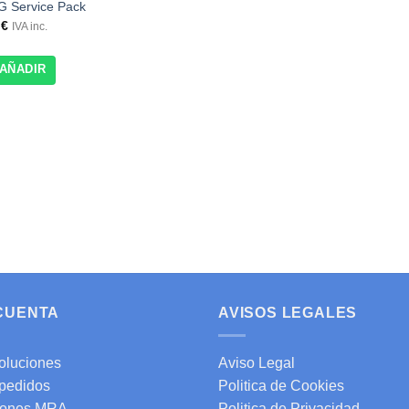
G Service Pack
1
€
IVA inc.
AÑADIR
 CUENTA
AVISOS LEGALES
oluciones
Aviso Legal
 pedidos
Politica de Cookies
ones MRA
Politica de Privacidad