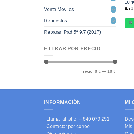
10 4
6,7
Venta Moviles
Repuestos
Reparar iPad 5ª 9.7 (2017)
FILTRAR POR PRECIO
Precio
Precio
Precio:
0 €
—
10 €
mínimo
máximo
INFORMACIÒN
MI
Llamar al taller – 640 079 251
Dev
Contactar por correo
Mis
Distribuidores
Cup