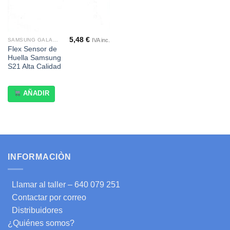
5,48
€
IVA inc.
SAMSUNG GALAXY (SERIA S)
Flex Sensor de
Huella Samsung
S21 Alta Calidad
AÑADIR
INFORMACIÒN
Llamar al taller – 640 079 251
Contactar por correo
Distribuidores
¿Quiénes somos?