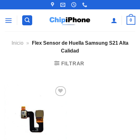
Saltar
al
contenido
0
Inicio
»
Flex Sensor de Huella Samsung S21 Alta
Calidad
FILTRAR
Añadir
a la
lista de
deseos