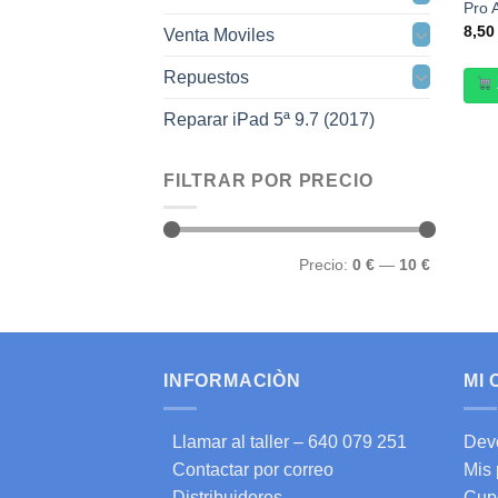
Pro 
8,5
Venta Moviles
Repuestos
Reparar iPad 5ª 9.7 (2017)
FILTRAR POR PRECIO
Precio
Precio
Precio:
0 €
—
10 €
mínimo
máximo
INFORMACIÒN
MI
Llamar al taller – 640 079 251
Dev
Contactar por correo
Mis
Distribuidores
Cup