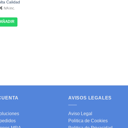
Alta Calidad
0
€
IVA inc.
AÑADIR
 CUENTA
AVISOS LEGALES
oluciones
Aviso Legal
 pedidos
Politica de Cookies
ones MRA
Politica de Privacidad