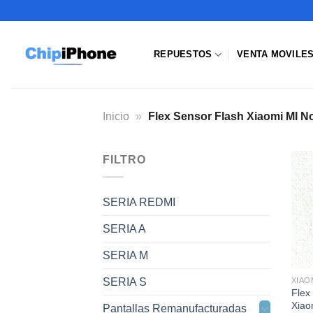
Saltar
al
contenido
REPUESTOS
VENTA MOVILE
Inicio
»
Flex Sensor Flash Xiaomi MI No
FILTRO
SERIA REDMI
SERIA A
SERIA M
SERIA S
Flex
Xiao
Pantallas Remanufacturadas