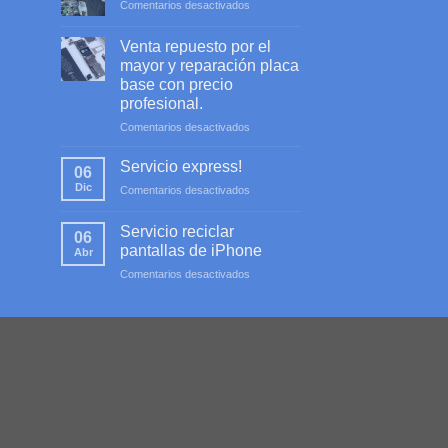
en
Comentarios desactivados
Servicio
profesional
Venta repuesto por el
mayor y reparación placa
base con precio
profesional.
en
Comentarios desactivados
Venta
repuesto
Servicio express!
06
por
Dic
en
Comentarios desactivados
el
Servicio
mayor
express!
y
Servicio reciclar
06
reparación
pantallas de iPhone
Abr
placa
en
Comentarios desactivados
base
Servicio
con
reciclar
precio
pantallas
profesional.
de
iPhone