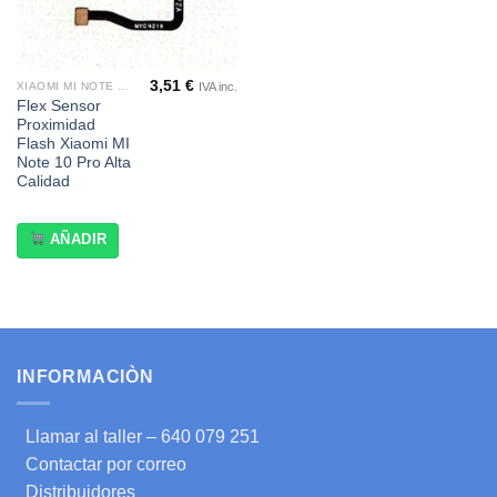
3,51
€
IVA inc.
XIAOMI MI NOTE 10 PRO
Flex Sensor
Proximidad
Flash Xiaomi MI
Note 10 Pro Alta
Calidad
AÑADIR
INFORMACIÒN
Llamar al taller – 640 079 251
Contactar por correo
Distribuidores