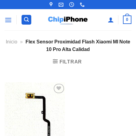
Saltar
al
contenido
0
Inicio
»
Flex Sensor Proximidad Flash Xiaomi MI Note
10 Pro Alta Calidad
FILTRAR
Añadir
a la
lista de
deseos