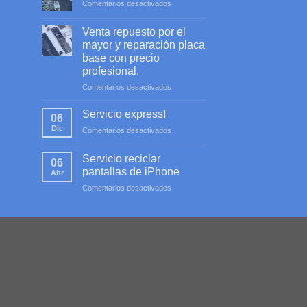
en
Comentarios desactivados
Servicio
profesional
Venta repuesto por el
mayor y reparación placa
base con precio
profesional.
en
Comentarios desactivados
Venta
repuesto
Servicio express!
06
por
Dic
en
Comentarios desactivados
el
Servicio
mayor
express!
y
Servicio reciclar
06
reparación
pantallas de iPhone
Abr
placa
en
Comentarios desactivados
base
Servicio
con
reciclar
precio
pantallas
profesional.
de
iPhone