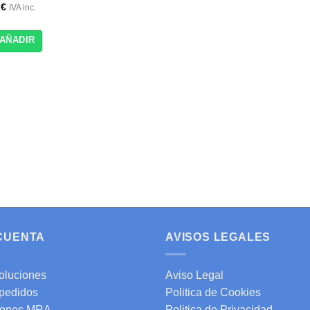
0
€
IVA inc.
AÑADIR
 CUENTA
AVISOS LEGALES
oluciones
Aviso Legal
 pedidos
Politica de Cookies
ones MRA
Politica de Privacidad