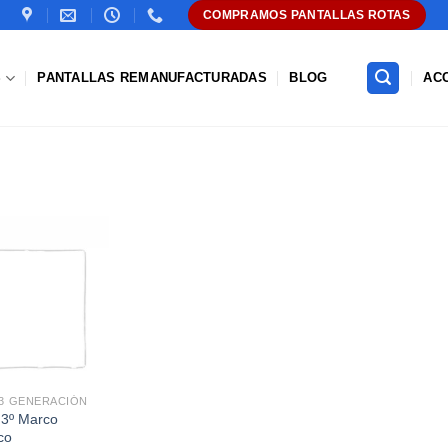
COMPRAMOS PANTALLAS ROTAS
S
PANTALLAS REMANUFACTURADAS
BLOG
AC
Añadir
a la
lista de
deseos
 3 GENERACIÓN
 3º Marco
co