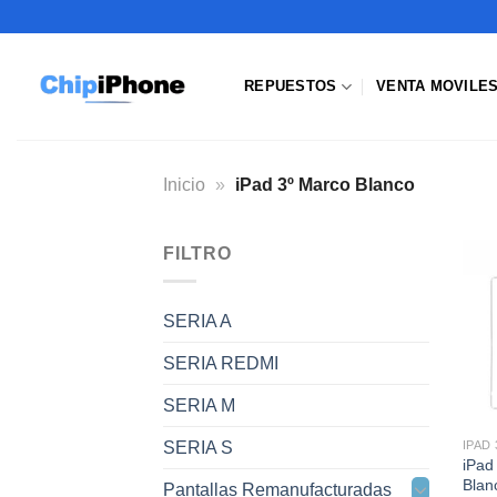
Saltar
al
contenido
REPUESTOS
VENTA MOVILE
Inicio
»
iPad 3º Marco Blanco
FILTRO
SERIA A
SERIA REDMI
SERIA M
SERIA S
IPAD
iPad
Blan
Pantallas Remanufacturadas