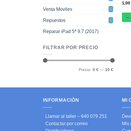
1,0
Venta Moviles
Repuestos
Reparar iPad 5ª 9.7 (2017)
FILTRAR POR PRECIO
Precio
Precio
Precio:
0 €
—
10 €
mínimo
máximo
INFORMACIÒN
MI
Llamar al taller – 640 079 251
Dev
Contactar por correo
Mis
Distribuidores
Cup