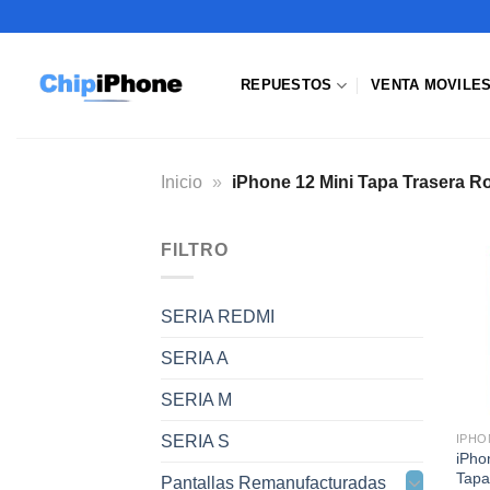
Saltar
al
contenido
REPUESTOS
VENTA MOVILE
Inicio
»
iPhone 12 Mini Tapa Trasera Ro
FILTRO
SERIA REDMI
SERIA A
SERIA M
SERIA S
IPHO
iPho
Tapa
Pantallas Remanufacturadas