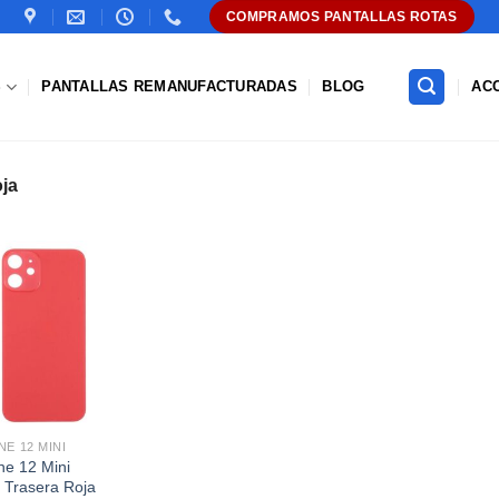
COMPRAMOS PANTALLAS ROTAS
S
PANTALLAS REMANUFACTURADAS
BLOG
AC
ja
Añadir
a la
lista de
deseos
NE 12 MINI
ne 12 Mini
 Trasera Roja