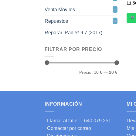
11,
Venta Moviles
Repuestos
Reparar iPad 5ª 9.7 (2017)
FILTRAR POR PRECIO
Precio
Precio
Precio:
10 €
—
20 €
mínimo
máximo
INFORMACIÒN
MI
Llamar al taller – 640 079 251
Dev
Contactar por correo
Mis
Distribuidores
Cup