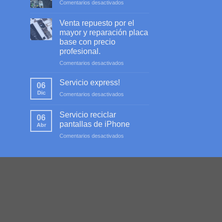
en
Comentarios desactivados
Servicio
profesional
Venta repuesto por el
mayor y reparación placa
base con precio
profesional.
en
Comentarios desactivados
Venta
repuesto
Servicio express!
06
por
Dic
en
Comentarios desactivados
el
Servicio
mayor
express!
y
Servicio reciclar
06
reparación
pantallas de iPhone
Abr
placa
en
Comentarios desactivados
base
Servicio
con
reciclar
precio
pantallas
profesional.
de
iPhone