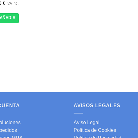
50
€
IVA inc.
AÑADIR
 CUENTA
AVISOS LEGALES
oluciones
Aviso Legal
 pedidos
Politica de Cookies
ones MRA
Politica de Privacidad