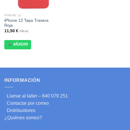
IPHONE 12
iPhone 12 Tapa Trasera
Roja
11,50
€
IVA inc.
AÑADIR
INFORMACIÒN
Llamar al taller – 640 079 251
Contactar por correo
Distribuidores
¿Quiénes somos?