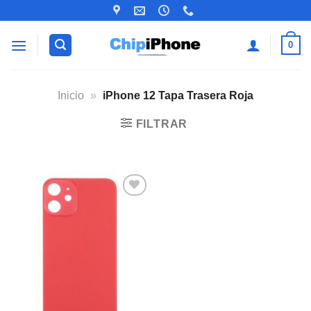
Saltar
al
contenido
0
Inicio
»
iPhone 12 Tapa Trasera Roja
FILTRAR
Añadir
a la
lista de
deseos