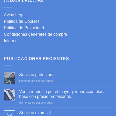
AVISOS LEGALES
Aviso Legal
Politica de Cookies
Politica de Privacidad
Condiciones generales de compra
Informe
PUBLICACIONES RECIENTES
Servicio profesional
en
Comentarios desactivados
Servicio
profesional
Venta repuesto por el mayor y reparación placa
base con precio profesional.
en
Comentarios desactivados
Venta
repuesto
Servicio express!
06
por