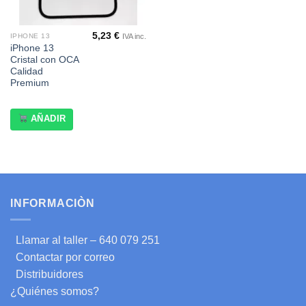
5,23
€
IVA inc.
IPHONE 13
iPhone 13
Cristal con OCA
Calidad
Premium
AÑADIR
INFORMACIÒN
Llamar al taller – 640 079 251
Contactar por correo
Distribuidores
¿Quiénes somos?