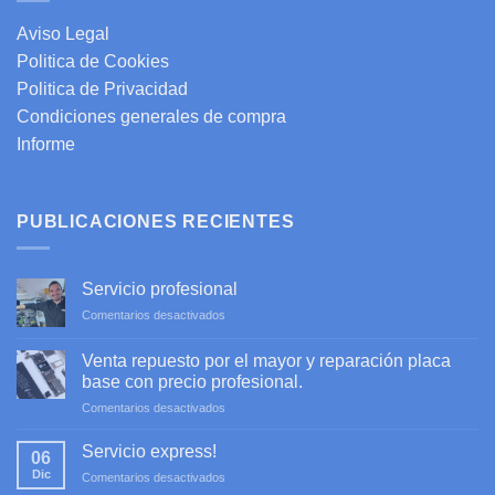
Aviso Legal
Politica de Cookies
Politica de Privacidad
Condiciones generales de compra
Informe
PUBLICACIONES RECIENTES
Servicio profesional
en
Comentarios desactivados
Servicio
profesional
Venta repuesto por el mayor y reparación placa
base con precio profesional.
en
Comentarios desactivados
Venta
repuesto
Servicio express!
06
por
Dic
en
Comentarios desactivados
el