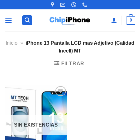
Saltar
al
contenido
0
Inicio
»
iPhone 13 Pantalla LCD mas Adjetivo (Calidad
Incell) MT
FILTRAR
Añadir
a la
lista de
deseos
SIN EXISTENCIAS