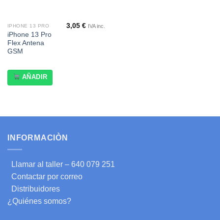
3,05
€
IVA inc.
IPHONE 13 PRO
iPhone 13 Pro
Flex Antena
GSM
AÑADIR
INFORMACIÒN
Llamar al taller – 640 079 251
Contactar por correo
Distribuidores
¿Quiénes somos?