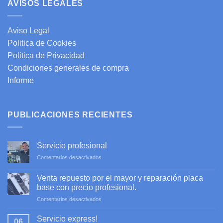
AVISOS LEGALES
Aviso Legal
Politica de Cookies
Politica de Privacidad
Condiciones generales de compra
Informe
PUBLICACIONES RECIENTES
Servicio profesional
en
Comentarios desactivados
Servicio
profesional
Venta repuesto por el mayor y reparación placa
base con precio profesional.
en
Comentarios desactivados
Venta
repuesto
Servicio express!
06