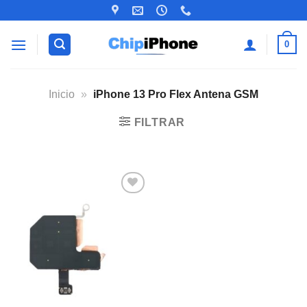
Saltar
al
contenido
0
Inicio
»
iPhone 13 Pro Flex Antena GSM
FILTRAR
Añadir
a la
lista de
deseos