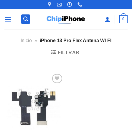
Saltar
al
contenido
0
Inicio
»
iPhone 13 Pro Flex Antena WI-FI
FILTRAR
Añadir
a la
lista de
deseos