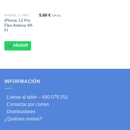
5,60
€
IVA inc.
IPHONE 13 PRO
iPhone 13 Pro
Flex Antena WI-
FI
AÑADIR
INFORMACIÒN
Llamar al taller – 640 079 251
Contactar por correo
Distribuidores
¿Quiénes somos?