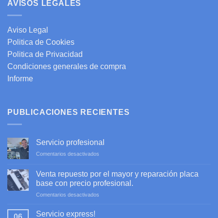
AVISOS LEGALES
Aviso Legal
Politica de Cookies
Politica de Privacidad
Condiciones generales de compra
Informe
PUBLICACIONES RECIENTES
Servicio profesional
en
Comentarios desactivados
Servicio
profesional
Venta repuesto por el mayor y reparación placa
base con precio profesional.
en
Comentarios desactivados
Venta
repuesto
Servicio express!
06