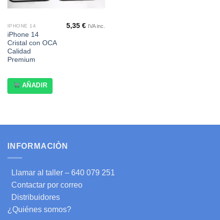
5,35
€
IVA inc.
IPHONE 14
iPhone 14
Cristal con OCA
Calidad
Premium
AÑADIR
INFORMACIÒN
Llamar al taller – 640 079 251
Contactar por correo
Distribuidores
¿Quiénes somos?