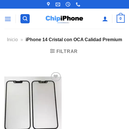
Saltar
al
contenido
0
Inicio
»
iPhone 14 Cristal con OCA Calidad Premium
FILTRAR
Añadir
a la
lista de
deseos