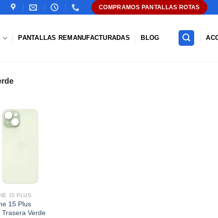
COMPRAMOS PANTALLAS ROTAS
S
PANTALLAS REMANUFACTURADAS
BLOG
AC
erde
Añadir
a la
lista de
deseos
NE 15 PLUS
ne 15 Plus
 Trasera Verde