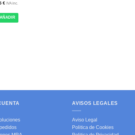
15
€
IVA inc.
AÑADIR
 CUENTA
AVISOS LEGALES
oluciones
Aviso Legal
 pedidos
Politica de Cookies
ones MRA
Politica de Privacidad