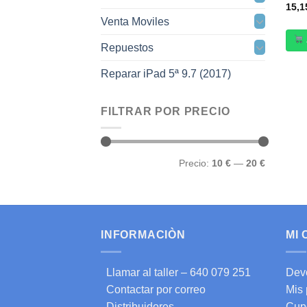
15,
Venta Moviles
Repuestos
Reparar iPad 5ª 9.7 (2017)
FILTRAR POR PRECIO
Precio
Precio
Precio:
10 €
—
20 €
mínimo
máximo
INFORMACIÒN
MI
Llamar al taller – 640 079 251
Dev
Contactar por correo
Mis
Distribuidores
Cup