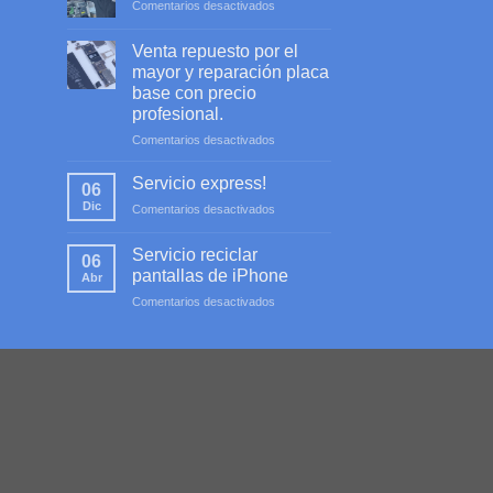
en
Comentarios desactivados
Servicio
profesional
Venta repuesto por el
mayor y reparación placa
base con precio
profesional.
en
Comentarios desactivados
Venta
repuesto
Servicio express!
06
por
Dic
en
Comentarios desactivados
el
Servicio
mayor
express!
y
Servicio reciclar
06
reparación
pantallas de iPhone
Abr
placa
en
Comentarios desactivados
base
Servicio
con
reciclar
precio
pantallas
profesional.
de
iPhone