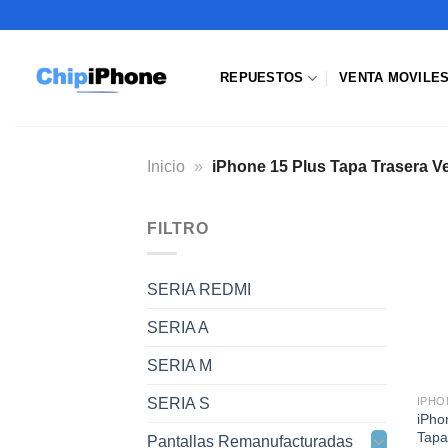
Saltar
al
contenido
REPUESTOS
VENTA MOVILE
Inicio
»
iPhone 15 Plus Tapa Trasera V
FILTRO
SERIA REDMI
SERIA A
SERIA M
SERIA S
IPHO
iPho
Tapa
Pantallas Remanufacturadas