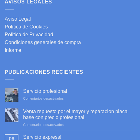
AVISOS LEGALES
Aviso Legal
Politica de Cookies
Politica de Privacidad
Condiciones generales de compra
Informe
PUBLICACIONES RECIENTES
Servicio profesional
en
Comentarios desactivados
Servicio
profesional
Venta repuesto por el mayor y reparación placa
base con precio profesional.
en
Comentarios desactivados
Venta
repuesto
Servicio express!
06