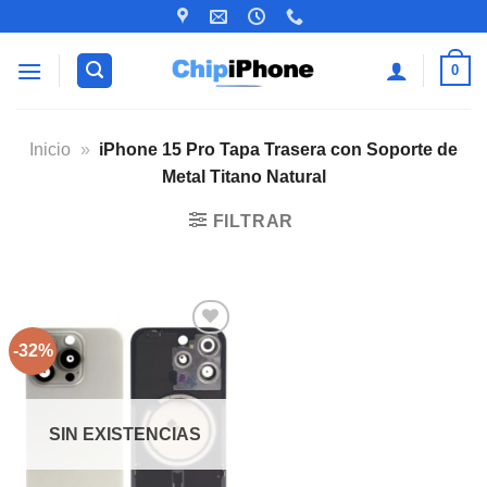
Saltar
al
contenido
0
Inicio
»
iPhone 15 Pro Tapa Trasera con Soporte de
Metal Titano Natural
FILTRAR
-32%
Añadir
a la
lista de
deseos
SIN EXISTENCIAS