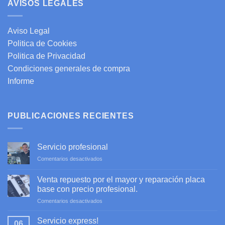
AVISOS LEGALES
Aviso Legal
Politica de Cookies
Politica de Privacidad
Condiciones generales de compra
Informe
PUBLICACIONES RECIENTES
Servicio profesional
en
Comentarios desactivados
Servicio
profesional
Venta repuesto por el mayor y reparación placa
base con precio profesional.
en
Comentarios desactivados
Venta
repuesto
Servicio express!
06