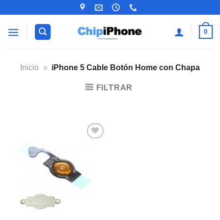
Saltar
al
contenido
0
Inicio
»
iPhone 5 Cable Botón Home con Chapa
FILTRAR
Añadir
a la
lista de
deseos