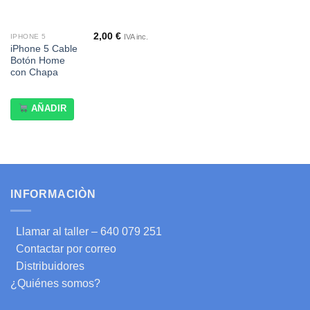
2,00
€
IVA inc.
IPHONE 5
iPhone 5 Cable
Botón Home
con Chapa
AÑADIR
INFORMACIÒN
Llamar al taller – 640 079 251
Contactar por correo
Distribuidores
¿Quiénes somos?