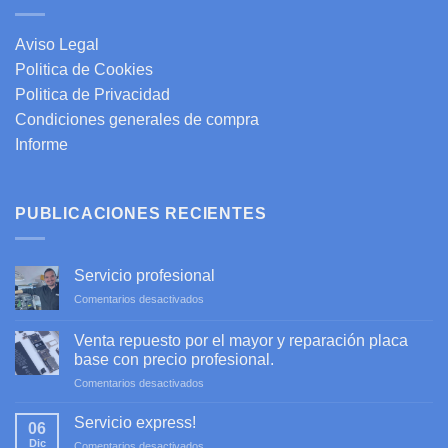
Aviso Legal
Politica de Cookies
Politica de Privacidad
Condiciones generales de compra
Informe
PUBLICACIONES RECIENTES
Servicio profesional
en
Comentarios desactivados
Servicio
profesional
Venta repuesto por el mayor y reparación placa
base con precio profesional.
en
Comentarios desactivados
Venta
repuesto
Servicio express!
06
por
Dic
en
Comentarios desactivados