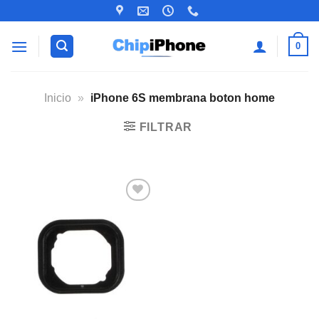
Saltar
al
contenido
0
Inicio
»
iPhone 6S membrana boton home
FILTRAR
Añadir
a la
lista de
deseos