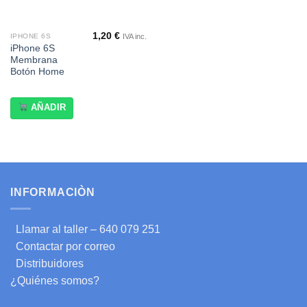
1,20
€
IVA inc.
IPHONE 6S
iPhone 6S
Membrana
Botón Home
AÑADIR
INFORMACIÒN
Llamar al taller – 640 079 251
Contactar por correo
Distribuidores
¿Quiénes somos?