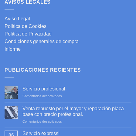
AVISOS LEGALES
Aviso Legal
Politica de Cookies
Politica de Privacidad
Condiciones generales de compra
Informe
PUBLICACIONES RECIENTES
Servicio profesional
en
Comentarios desactivados
Servicio
profesional
Venta repuesto por el mayor y reparación placa
base con precio profesional.
en
Comentarios desactivados
Venta
repuesto
Servicio express!
06