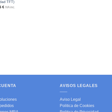
idad TFT)
15
€
IVA inc.
 CUENTA
AVISOS LEGALES
oluciones
Aviso Legal
 pedidos
Politica de Cookies
ones MRA
Politica de Privacidad