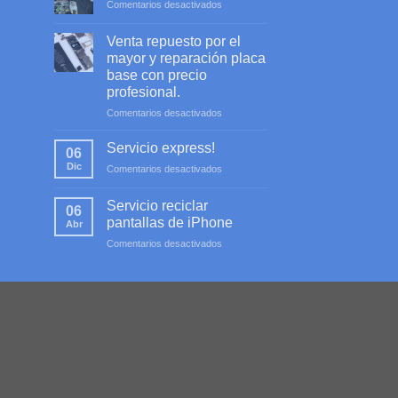
en
Comentarios desactivados
Servicio
profesional
Venta repuesto por el
mayor y reparación placa
base con precio
profesional.
en
Comentarios desactivados
Venta
repuesto
Servicio express!
06
por
Dic
en
Comentarios desactivados
el
Servicio
mayor
express!
y
Servicio reciclar
06
reparación
pantallas de iPhone
Abr
placa
en
Comentarios desactivados
base
Servicio
con
reciclar
precio
pantallas
profesional.
de
iPhone