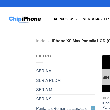
Saltar
al
contenido
REPUESTOS
VENTA MOVILE
Inicio
»
iPhone XS Max Pantalla LCD (C
FILTRO
SERIA A
SIN
SERIA REDMI
SERIA M
SERIA S
IPHO
iPho
Pant
Pantallas Remanufacturadas