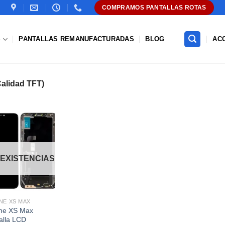
COMPRAMOS PANTALLAS ROTAS
S
PANTALLAS REMANUFACTURADAS
BLOG
AC
alidad TFT)
Añadir
a la
lista de
 EXISTENCIAS
deseos
NE XS MAX
ne XS Max
alla LCD