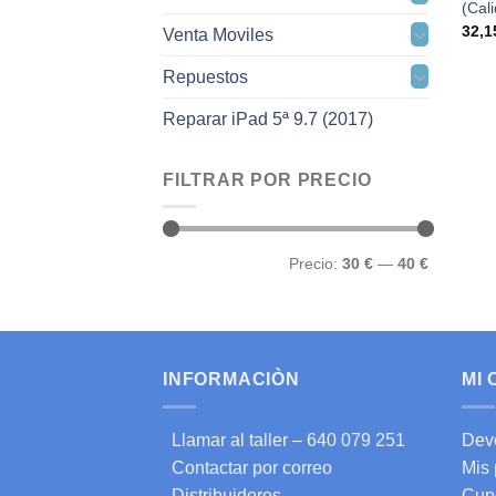
(Cal
32,
Venta Moviles
Repuestos
Reparar iPad 5ª 9.7 (2017)
FILTRAR POR PRECIO
Precio
Precio
Precio:
30 €
—
40 €
mínimo
máximo
INFORMACIÒN
MI
Llamar al taller – 640 079 251
Dev
Contactar por correo
Mis
Distribuidores
Cup