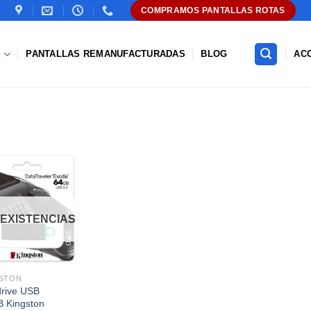
COMPRAMOS PANTALLAS ROTAS
S
PANTALLAS REMANUFACTURADAS
BLOG
AC
Añadir
a la
lista de
 EXISTENCIAS
deseos
STON
rive USB
 Kingston