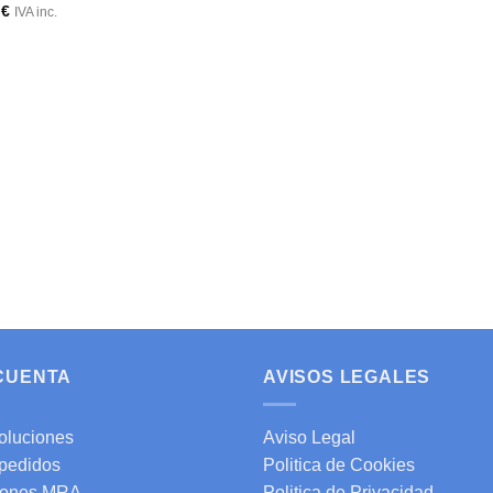
0
€
IVA inc.
 CUENTA
AVISOS LEGALES
oluciones
Aviso Legal
 pedidos
Politica de Cookies
ones MRA
Politica de Privacidad