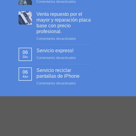
en
Comentarios desactivados
Servicio
profesional
Venta repuesto por el
mayor y reparación placa
base con precio
profesional.
en
Comentarios desactivados
Venta
repuesto
Servicio express!
06
por
Dic
en
Comentarios desactivados
el
Servicio
mayor
express!
y
Servicio reciclar
06
reparación
pantallas de iPhone
Abr
placa
en
Comentarios desactivados
base
Servicio
con
reciclar
precio
pantallas
profesional.
de
iPhone