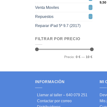
9,5
Venta Moviles
Repuestos
Reparar iPad 5ª 9.7 (2017)
FILTRAR POR PRECIO
Precio
Precio
Precio:
0 €
—
10 €
mínimo
máximo
INFORMACIÒN
MI
Llamar al taller – 640 079 251
Dev
Contactar por correo
Mis
Distribuidores
Cup