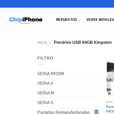
Saltar
al
contenido
REPUESTOS
VENTA MOVILE
Inicio
»
Pendrive USB 64GB Kingston
FILTRO
SERIA REDMI
SIN
SERIA A
SERIA M
SERIA S
KING
Pend
64GB
Pantallas Remanufacturadas