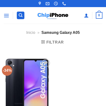
Saltar
al
contenido
0
Inicio
»
Samsung Galaxy A05
FILTRAR
-34%
Añadir
a la
lista de
deseos