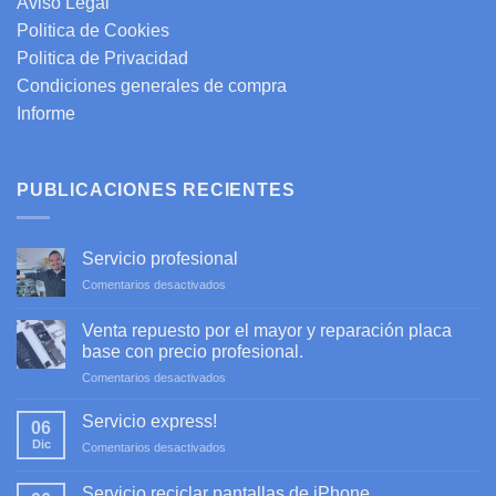
Aviso Legal
Politica de Cookies
Politica de Privacidad
Condiciones generales de compra
Informe
PUBLICACIONES RECIENTES
Servicio profesional
en
Comentarios desactivados
Servicio
profesional
Venta repuesto por el mayor y reparación placa
base con precio profesional.
en
Comentarios desactivados
Venta
repuesto
Servicio express!
06
por
Dic
en
Comentarios desactivados
el
Servicio
mayor
express!
y
Servicio reciclar pantallas de iPhone