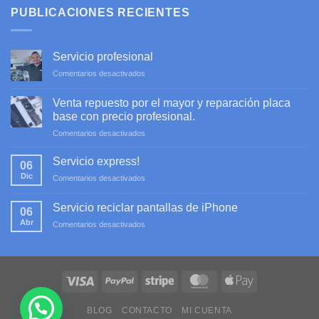
PUBLICACIONES RECIENTES
Servicio profesional
en
Comentarios desactivados
Servicio
profesional
Venta repuesto por el mayor y reparación placa
base con precio profesional.
en
Comentarios desactivados
Venta
repuesto
Servicio express!
06
por
Dic
en
Comentarios desactivados
el
Servicio
mayor
express!
y
Servicio reciclar pantallas de iPhone
06
reparación
Abr
en
Comentarios desactivados
placa
Servicio
base
reciclar
con
pantallas
precio
de
profesional.
iPhone
BLOG
CONTACTO
MI CUENTA