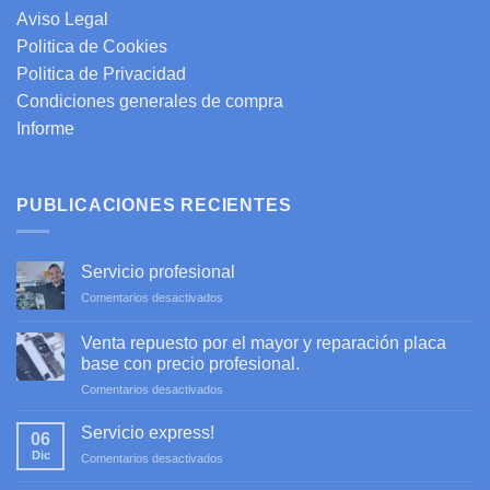
Aviso Legal
Politica de Cookies
Politica de Privacidad
Condiciones generales de compra
Informe
PUBLICACIONES RECIENTES
Servicio profesional
en
Comentarios desactivados
Servicio
profesional
Venta repuesto por el mayor y reparación placa
base con precio profesional.
en
Comentarios desactivados
Venta
repuesto
Servicio express!
06
por
Dic
en
Comentarios desactivados
el
Servicio
mayor