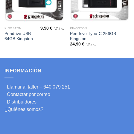
9,50
€
IVA inc.
KINGSTON
KINGSTON
Pendrive USB
Pendrive Typo-C 256GB
64GB Kingston
Kingston
24,90
€
IVA inc.
INFORMACIÒN
Llamar al taller – 640 079 251
Contactar por correo
Distribuidores
¿Quiénes somos?