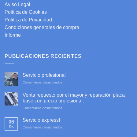
Aviso Legal
Politica de Cookies
Politica de Privacidad
Condiciones generales de compra
Informe
PUBLICACIONES RECIENTES
Servicio profesional
en
Comentarios desactivados
Servicio
profesional
Venta repuesto por el mayor y reparación placa
base con precio profesional.
en
Comentarios desactivados
Venta
repuesto
Servicio express!
06
por
Dic
en
Comentarios desactivados
el
Servicio
mayor