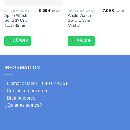
6,50
€
7,09
€
IVA inc.
IVA inc.
APPLE WATCH 1º
APPLE WATCH 1º
Apple Watch
Apple Watch
Seria 1º Cristl
Seria 1 38mm
Tactil 42mm
Cristal
AÑADIR
AÑADIR
INFORMACIÒN
Llamar al taller – 640 079 251
Contactar por correo
Distribuidores
¿Quiénes somos?