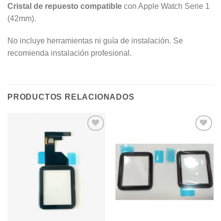
Cristal de repuesto compatible
con Apple Watch Serie 1
(42mm).
No incluye herramientas ni guía de instalación. Se
recomienda instalación profesional.
PRODUCTOS RELACIONADOS
Añadir
Añadir
a la
a la
lista de
lista de
deseos
deseos