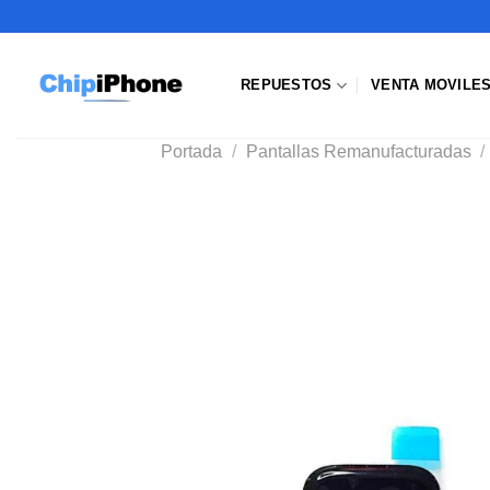
Saltar
al
contenido
REPUESTOS
VENTA MOVILE
Portada
/
Pantallas Remanufacturadas
/