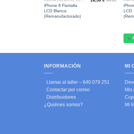
59,50
€
18,50
€
PANTALLAS APPLE REMANUFACTURADAS
PANTALLAS APPLE REMANUFACTURADAS
IVA inc.
IVA inc.
iPhone 8 Pantalla
iPhon
LCD Blanca
LCD
)
(Remanufacturado)
(Rem
INFORMACIÒN
MI
Llamar al taller – 640 079 251
Dev
Contactar por correo
Mis
Distribuidores
Cup
¿Quiénes somos?
Mi l