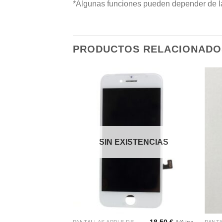
*Algunas funciones pueden depender de la 
PRODUCTOS RELACIONADO
Añadir
Añadir
a la
a la
lista de
lista de
deseos
deseos
STENCIAS
SIN EXISTENCIAS