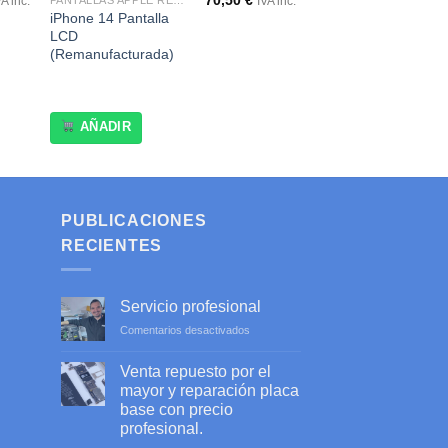
70,50
€
PANTALLAS APPLE REMANUFACTURADAS
VA inc.
IVA inc.
iPhone 14 Pantalla
LCD
(Remanufacturada)
AÑADIR
PUBLICACIONES
RECIENTES
Servicio profesional
en
Comentarios desactivados
Servicio
profesional
Venta repuesto por el
mayor y reparación placa
base con precio
profesional.