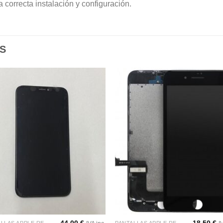
correcta instalación y configuración.
S
Añadir
Aña
a la
a l
lista de
lista
deseos
des