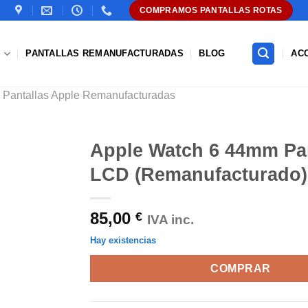
COMPRAMOS PANTALLAS ROTAS
S
PANTALLAS REMANUFACTURADAS
BLOG
AC
Pantallas Apple Remanufacturadas
Apple Watch 6 44mm Pan
LCD (Remanufacturado)
Añadir
a la
lista de
85,00
€
deseos
IVA inc.
Hay existencias
COMPRAR