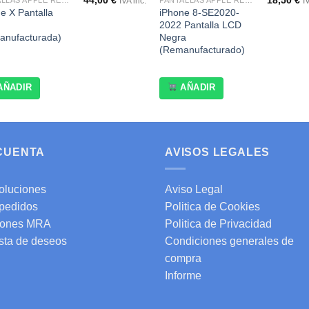
44,00
€
18,50
€
PANTALLAS APPLE REMANUFACTURADAS
PANTALLAS APPLE REMANUFACTURADAS
IVA inc.
I
e X Pantalla
iPhone 8-SE2020-
2022 Pantalla LCD
anufacturada)
Negra
(Remanufacturado)
AÑADIR
AÑADIR
 CUENTA
AVISOS LEGALES
oluciones
Aviso Legal
 pedidos
Politica de Cookies
ones MRA
Politica de Privacidad
ista de deseos
Condiciones generales de
compra
Informe