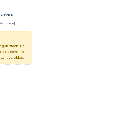
 Watch 6º
acturado)
según stock. En
o se suministra
ías laborables.