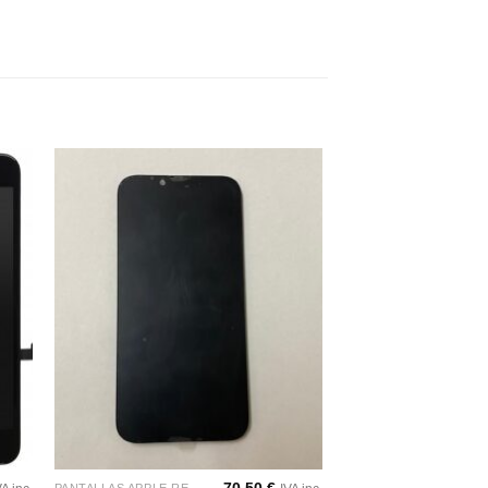
dir
Añadir
a
a la
 de
lista de
eos
deseos