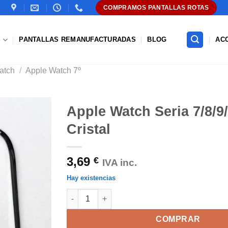
COMPRAMOS PANTALLAS ROTAS
S
PANTALLAS REMANUFACTURADAS
BLOG
AC
atch
/
Apple Watch 7º
Apple Watch Seria 7/8/
Cristal
Añadir
a la
lista de
3,69
€
deseos
IVA inc.
Hay existencias
Apple Watch Seria 7/8/9/ 41mm Cristal cantida
COMPRAR