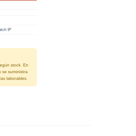
tch 9º
según stock. En
o se suministra
ías laborables.