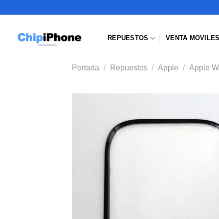
Saltar
al
contenido
REPUESTOS
VENTA MOVILE
Portada
/
Repuestos
/
Apple
/
Apple W