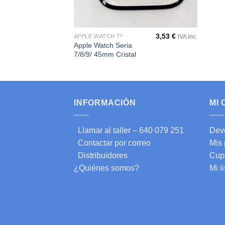
3,53
€
APPLE WATCH 7º
IVA inc.
Apple Watch Seria
7/8/9/ 45mm Cristal
INFORMACIÒN
MI
Llamar al taller – 640 079 251
Dev
Contactar por correo
Mis
Distribuidores
Cup
¿Quiénes somos?
Mi l