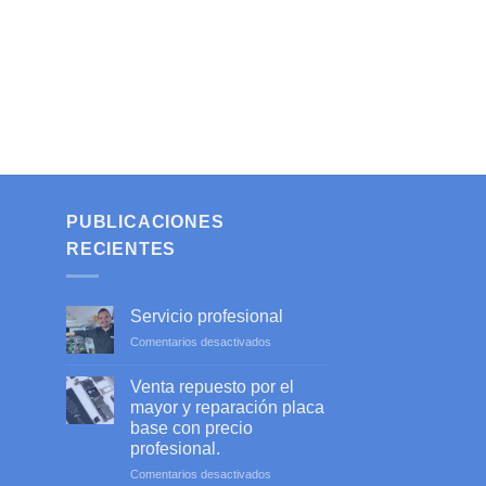
PUBLICACIONES
RECIENTES
Servicio profesional
en
Comentarios desactivados
Servicio
profesional
Venta repuesto por el
mayor y reparación placa
base con precio
profesional.
en
Comentarios desactivados