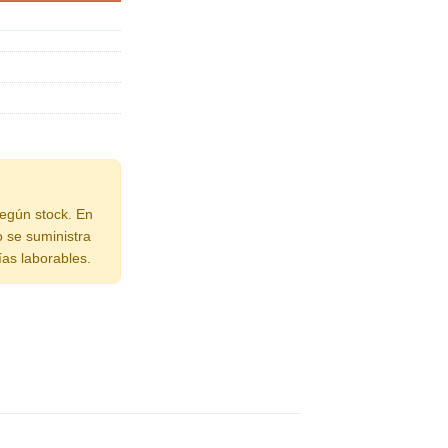
según stock. En
o se suministra
ías laborables.