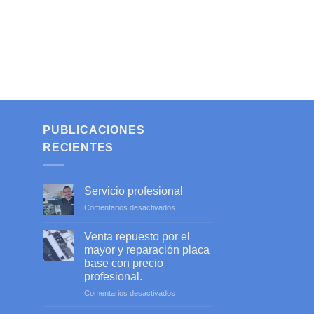
PUBLICACIONES
RECIENTES
Servicio profesional
en
Comentarios desactivados
Servicio
profesional
Venta repuesto por el
mayor y reparación placa
base con precio
profesional.
en
Comentarios desactivados
Venta