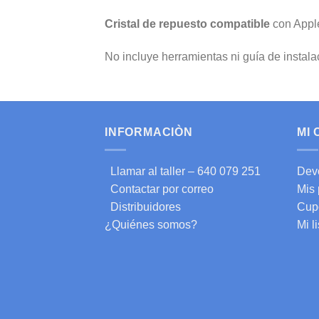
Cristal de repuesto compatible
con Apple
No incluye herramientas ni guía de instala
INFORMACIÒN
MI
Llamar al taller – 640 079 251
Dev
Contactar por correo
Mis
Distribuidores
Cup
¿Quiénes somos?
Mi l