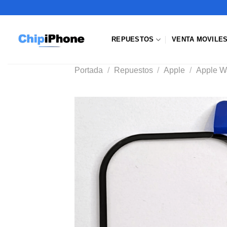
Saltar
al
contenido
REPUESTOS
VENTA MOVILE
Portada
/
Repuestos
/
Apple
/
Apple W