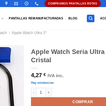
COMPRAMOS PANTALLAS ROTAS
S
PANTALLAS REMANUFACTURADAS
BLOG
AC
atch
/
Apple Watch Ultra 1º
Apple Watch Seria Ultr
Cristal
Añadir
a la
lista de
4,27
€
deseos
IVA inc.
Hay existencias
Apple Watch Seria Ultra 1 49mm Cristal cantid
COMPRAR