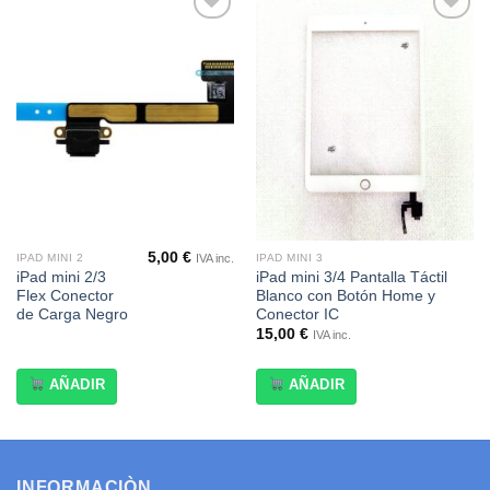
Añadir
Añadir
a la
a la
lista de
lista de
deseos
deseos
5,00
€
IVA inc.
IPAD MINI 2
IPAD MINI 3
iPad mini 2/3
iPad mini 3/4 Pantalla Táctil
Flex Conector
Blanco con Botón Home y
de Carga Negro
Conector IC
15,00
€
IVA inc.
AÑADIR
AÑADIR
INFORMACIÒN