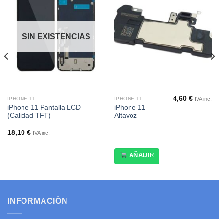
a la
a la
lista de
lista de
deseos
deseos
SIN EXISTENCIAS
4,60
€
IVA inc.
IPHONE 11
IPHONE 11
iPhone 11 Pantalla LCD
iPhone 11
(Calidad TFT)
Altavoz
18,10
€
IVA inc.
AÑADIR
INFORMACIÒN