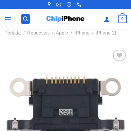
Saltar
al
contenido
0
Portada
/
Repuestos
/
Apple
/
iPhone
/
iPhone 11
Añadir
a la
lista de
deseos