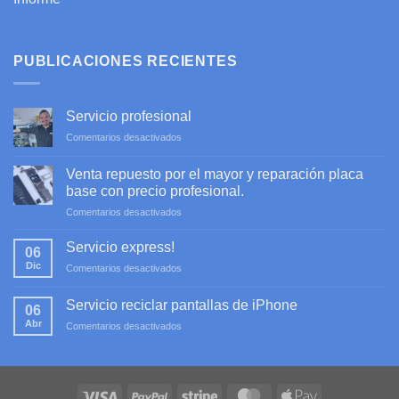
PUBLICACIONES RECIENTES
Servicio profesional
en
Comentarios desactivados
Servicio
profesional
Venta repuesto por el mayor y reparación placa
base con precio profesional.
en
Comentarios desactivados
Venta
repuesto
Servicio express!
06
por
Dic
en
Comentarios desactivados
el
Servicio
mayor
express!
y
Servicio reciclar pantallas de iPhone
06
reparación
Abr
en
Comentarios desactivados
placa
Servicio
base
reciclar
con
pantallas
precio
de
profesional.