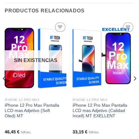
PRODUCTOS RELACIONADOS
Añadir
Añadir
a la
a la
lista de
lista de
deseos
deseos
SIN EXISTENCIAS
IPHONE 12 PRO MAX
IPHONE 12 PRO MAX
iPhone 12 Pro Max Pantalla
iPhone 12 Pro Max Pantalla
LCD mas Adjetivo (Soft
LCD mas Adjetivo (Calidad
Oled) MT
Incell) MT EXELLENT
46,45
€
33,15
€
IVA inc.
IVA inc.