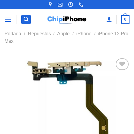
Saltar
al
contenido
0
Portada
/
Repuestos
/
Apple
/
iPhone
/
iPhone 12 Pro
Max
Añadir
a la
lista de
deseos