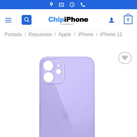
Saltar
al
contenido
0
Portada
/
Repuestos
/
Apple
/
iPhone
/
iPhone 12
Añadir
a la
lista de
deseos