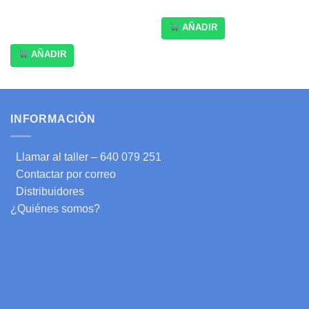
AÑADIR
AÑADIR
INFORMACIÒN
Llamar al taller – 640 079 251
Contactar por correo
Distribuidores
¿Quiénes somos?