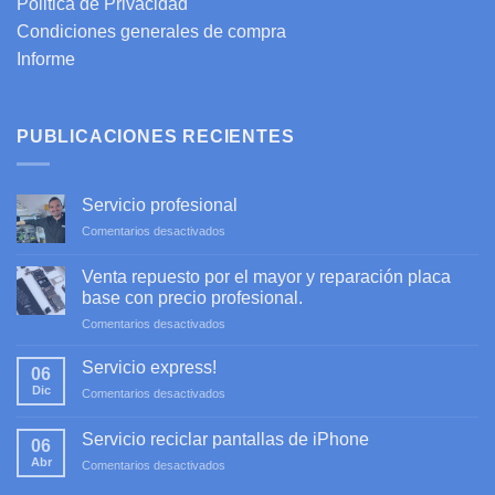
Politica de Privacidad
Condiciones generales de compra
Informe
PUBLICACIONES RECIENTES
Servicio profesional
en
Comentarios desactivados
Servicio
profesional
Venta repuesto por el mayor y reparación placa
base con precio profesional.
en
Comentarios desactivados
Venta
repuesto
Servicio express!
06
por
Dic
en
Comentarios desactivados
el
Servicio
mayor
express!
y
Servicio reciclar pantallas de iPhone
06
reparación
Abr
en
Comentarios desactivados
placa
Servicio
base