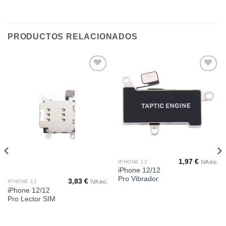
PRODUCTOS RELACIONADOS
Añadir
Añadir
a la
a la
lista de
lista de
deseos
deseos
1,97
€
IVA inc.
IPHONE 12
iPhone 12/12
Pro Vibrador
3,83
€
IVA inc.
IPHONE 12
iPhone 12/12
Pro Lector SIM