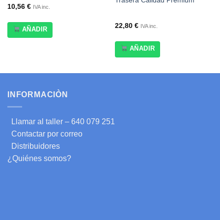
Trasera Calidad Premium
10,56
€
IVA inc.
22,80
€
IVA inc.
AÑADIR
AÑADIR
INFORMACIÒN
Llamar al taller – 640 079 251
Contactar por correo
Distribuidores
¿Quiénes somos?