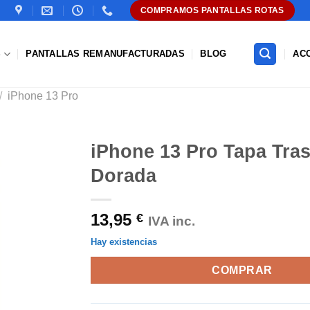
COMPRAMOS PANTALLAS ROTAS
S
PANTALLAS REMANUFACTURADAS
BLOG
AC
/
iPhone 13 Pro
iPhone 13 Pro Tapa Tra
Dorada
Añadir
a la
lista de
13,95
€
deseos
IVA inc.
Hay existencias
COMPRAR