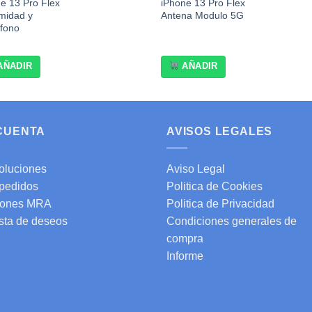
e 13 Pro Flex
iPhone 13 Pro Flex
midad y
Antena Modulo 5G
ófono
AÑADIR
AÑADIR
 CUENTA
AVISOS LEGALES
oluciones
Aviso Legal
 pedidos
Politica de Cookies
ones MRA
Politica de Privacidad
ista de deseos
Condiciones generales de
compra
Informe