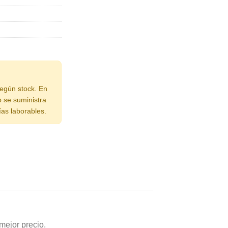
según stock. En
o se suministra
ías laborables.
mejor precio.