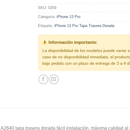
SKU:
0259
Categoría:
iPhone 13 Pro
Etiqueta:
iPhone 13 Pro Tapa Trasera Dorada
Información importante:
La disponibilidad de los modelos puede variar 
caso de no disponibilidad inmediata, el product
bajo pedido con un plazo de entrega de 3 a 4 d
640 tapa trasera dorada fácil instalación, máxima calidad al 