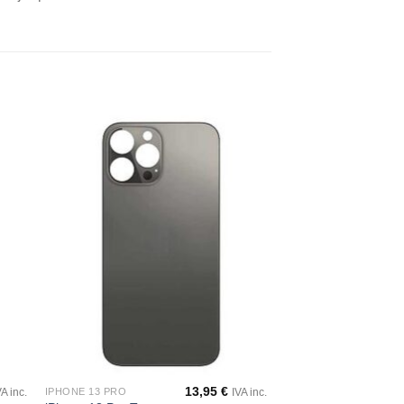
dir
Añadir
a
a la
 de
lista de
eos
deseos
13,95
€
IPHONE 13 PRO
VA inc.
IVA inc.