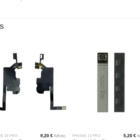
S
Añadir
Aña
a la
a l
lista de
lista
deseos
des
9,20
€
5,20
€
NE 13 PRO
IPHONE 13 PRO
IVA inc.
I