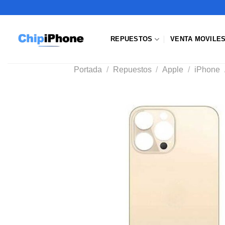
Saltar
al
contenido
REPUESTOS
VENTA MOVILE
Portada
/
Repuestos
/
Apple
/
iPhone