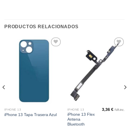
PRODUCTOS RELACIONADOS
Añadir
Añadir
a la
a la
lista de
lista de
deseos
deseos
3,36
€
IVA inc.
IPHONE 13
IPHONE 13
iPhone 13 Flex
iPhone 13 Tapa Trasera Azul
Antena
Bluetooth