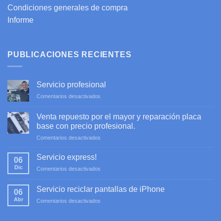
Condiciones generales de compra
Informe
PUBLICACIONES RECIENTES
Servicio profesional
en
Comentarios desactivados
Servicio
profesional
Venta repuesto por el mayor y reparación placa
base con precio profesional.
en
Comentarios desactivados
Venta
repuesto
Servicio express!
06
por
Dic
en
Comentarios desactivados
el
Servicio
mayor
express!
y
Servicio reciclar pantallas de iPhone
06
reparación
Abr
en
Comentarios desactivados
placa
Servicio
base
reciclar