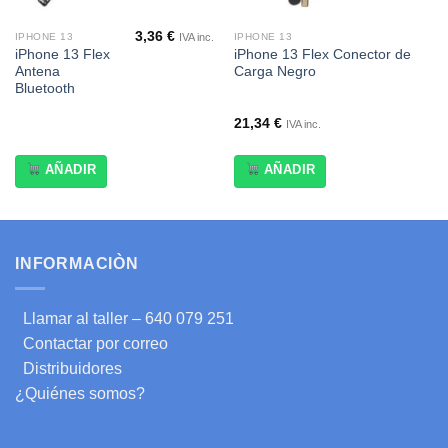
3,36
€
IVA inc.
IPHONE 13
IPHONE 13
iPhone 13 Flex
iPhone 13 Flex Conector de
Antena
Carga Negro
Bluetooth
21,34
€
IVA inc.
AÑADIR
AÑADIR
INFORMACIÒN
Llamar al taller – 640 079 251
Contactar por correo
Distribuidores
¿Quiénes somos?