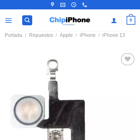
Saltar
al
contenido
0
Portada
/
Repuestos
/
Apple
/
iPhone
/
iPhone 13
Añadir
a la
lista de
deseos