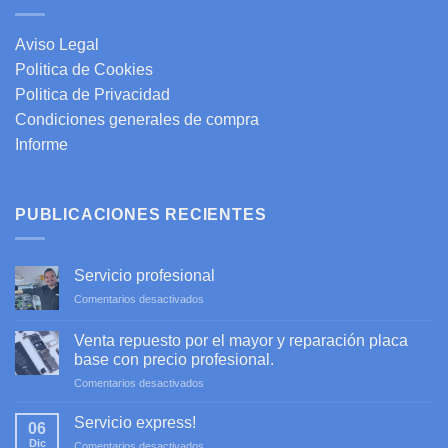
Aviso Legal
Politica de Cookies
Politica de Privacidad
Condiciones generales de compra
Informe
PUBLICACIONES RECIENTES
Servicio profesional
en
Comentarios desactivados
Servicio
profesional
Venta repuesto por el mayor y reparación placa
base con precio profesional.
en
Comentarios desactivados
Venta
repuesto
Servicio express!
06
por
Dic
en
Comentarios desactivados