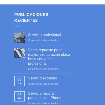
PUBLICACIONES
RECIENTES
Servicio profesional
en
Comentarios desactivados
Servicio
profesional
Venta repuesto por el
mayor y reparación placa
base con precio
profesional.
en
Comentarios desactivados
Venta
repuesto
Servicio express!
06
por
Dic
en
Comentarios desactivados
el
Servicio
mayor
express!
y
Servicio reciclar
06
reparación
pantallas de iPhone
Abr
placa
en
Comentarios desactivados
base