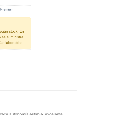
d Premium
según stock. En
o se suministra
ías laborables.
frece autonomía estable, excelente