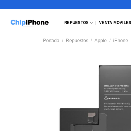
Saltar
al
contenido
REPUESTOS
VENTA MOVILE
Portada
/
Repuestos
/
Apple
/
iPhone