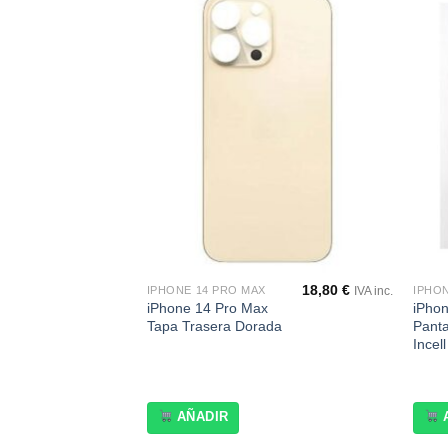
Añadir
Añadir
a la
a la
lista de
lista de
deseos
deseos
2,60
€
18,80
€
IPHONE 14 PRO MAX
IPHO
IVA inc.
IVA inc.
rto
iPhone 14 Pro Max
iPho
Tapa Trasera Dorada
Panta
Incel
AÑADIR