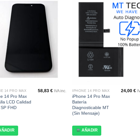
Añadir
Aña
a la
a l
lista de
lista
deseos
des
58,83
€
24,00
€
NE 14 PRO MAX
IPHONE 14 PRO MAX
IVA inc.
I
ne 14 Pro Max
iPhone 14 Pro Max
lla LCD Calidad
Batería
l SP FHD
Diagnosticable MT
(Sin Mensaje)
AÑADIR
AÑADIR