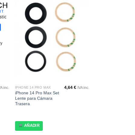
dir
Añadir
a
a la
 de
lista de
eos
deseos
4,64
€
IPHONE 14 PRO MAX
VA inc.
IVA inc.
iPhone 14 Pro Max Set
Lente para Cámara
Trasera
AÑADIR