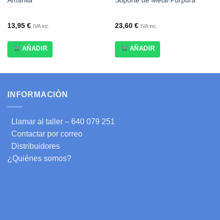
Amarilla
Soporte de Metal Purpura
13,95
€
23,60
€
IVA inc.
IVA inc.
AÑADIR
AÑADIR
INFORMACIÒN
Llamar al taller – 640 079 251
Contactar por correo
Distribuidores
¿Quiénes somos?