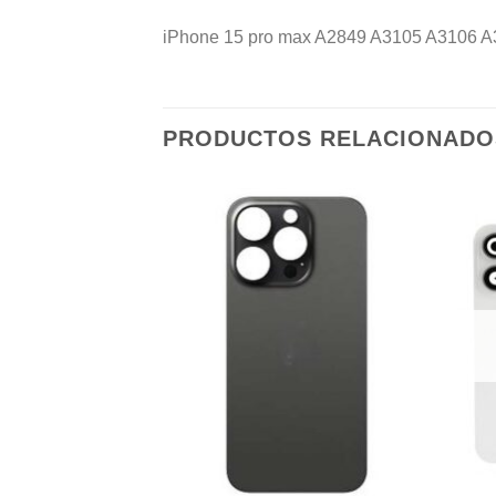
iPhone 15 pro max A2849 A3105 A3106 A3108
PRODUCTOS RELACIONADO
Añadir
Añadir
a la
a la
lista de
lista de
deseos
deseos