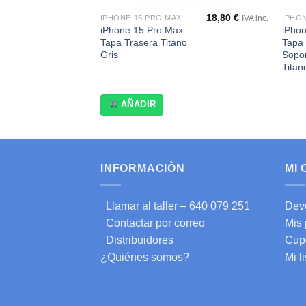
26,00
€
18,80
€
IPHONE 15 PRO MAX
IPHO
IVA inc.
El
El
17,80
€
IVA inc.
x
iPhone 15 Pro Max
iPho
precio
precio
Tapa Trasera Titano
Tapa 
original
actual
Gris
Sopor
era:
es:
26,00 €.
17,80 €.
Titan
AÑADIR
INFORMACIÒN
MI
Llamar al taller – 640 079 251
Dev
Contactar por correo
Mis
Distribuidores
Cup
¿Quiénes somos?
Mi l