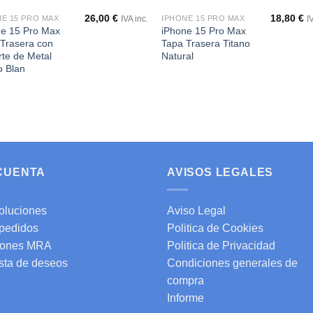
26,00
€
18,80
€
NE 15 PRO MAX
IPHONE 15 PRO MAX
IVA inc.
I
ne 15 Pro Max
iPhone 15 Pro Max
Trasera con
Tapa Trasera Titano
te de Metal
Natural
o Blan
 CUENTA
AVISOS LEGALES
oluciones
Aviso Legal
 pedidos
Politica de Cookies
ones MRA
Politica de Privacidad
ista de deseos
Condiciones generales de
compra
Informe