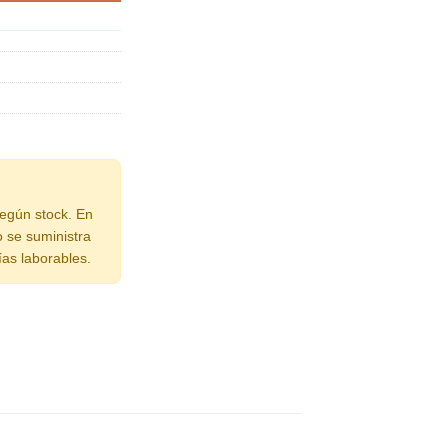
según stock. En
o se suministra
ías laborables.