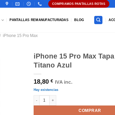
COMPRAMOS PANTALLAS ROTAS
S
PANTALLAS REMANUFACTURADAS
BLOG
AC
/
iPhone 15 Pro Max
iPhone 15 Pro Max Tapa
Titano Azul
Añadir
a la
lista de
18,80
€
deseos
IVA inc.
Hay existencias
iPhone 15 Pro Max Tapa Trasera Titano Azul c
COMPRAR