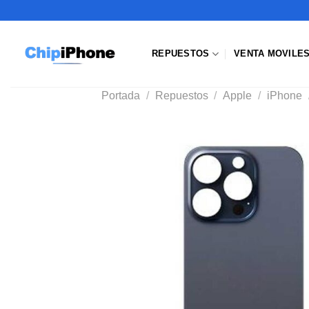
Saltar
al
contenido
REPUESTOS
VENTA MOVILE
Portada
/
Repuestos
/
Apple
/
iPhone