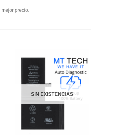
 mejor precio.
dir
Añadir
a
a la
 de
lista de
eos
deseos
SIN EXISTENCIAS