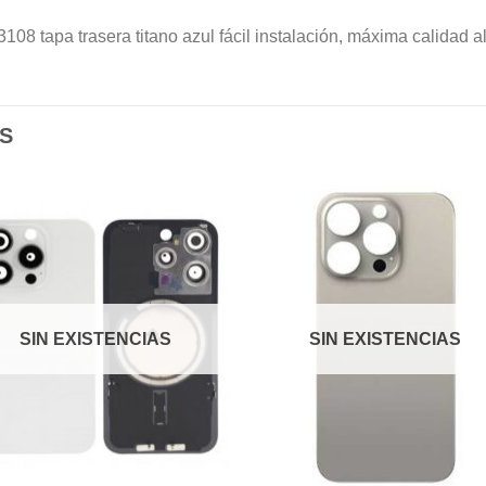
 tapa trasera titano azul fácil instalación, máxima calidad al
S
Añadir
Aña
a la
a l
lista de
lista
deseos
des
SIN EXISTENCIAS
SIN EXISTENCIAS