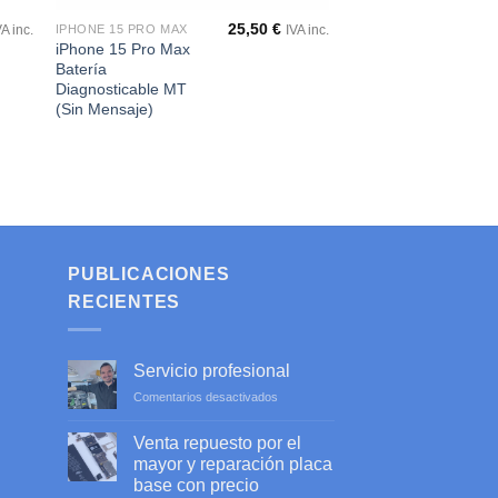
25,50
€
IPHONE 15 PRO MAX
VA inc.
IVA inc.
iPhone 15 Pro Max
Batería
Diagnosticable MT
(Sin Mensaje)
PUBLICACIONES
RECIENTES
Servicio profesional
en
Comentarios desactivados
Servicio
profesional
Venta repuesto por el
mayor y reparación placa
base con precio