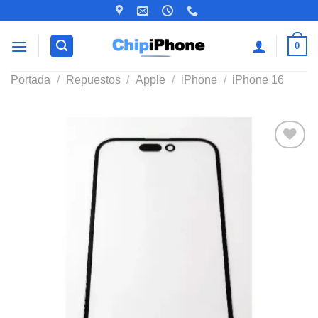
Saltar
al
contenido
0
Portada
/
Repuestos
/
Apple
/
iPhone
/
iPhone 16
Añadir
a la
lista de
deseos