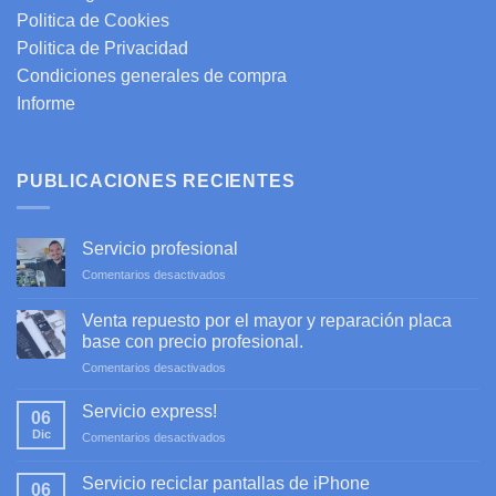
Politica de Cookies
Politica de Privacidad
Condiciones generales de compra
Informe
PUBLICACIONES RECIENTES
Servicio profesional
en
Comentarios desactivados
Servicio
profesional
Venta repuesto por el mayor y reparación placa
base con precio profesional.
en
Comentarios desactivados
Venta
repuesto
Servicio express!
06
por
Dic
en
Comentarios desactivados
el
Servicio
mayor
express!
y
Servicio reciclar pantallas de iPhone
06