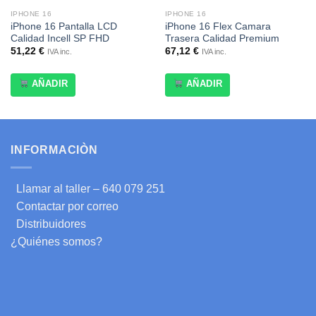
IPHONE 16
IPHONE 16
iPhone 16 Pantalla LCD
iPhone 16 Flex Camara
Calidad Incell SP FHD
Trasera Calidad Premium
51,22
€
67,12
€
IVA inc.
IVA inc.
AÑADIR
AÑADIR
INFORMACIÒN
Llamar al taller – 640 079 251
Contactar por correo
Distribuidores
¿Quiénes somos?