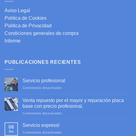
Aviso Legal
Politica de Cookies
Politica de Privacidad
Condiciones generales de compra
Informe
PUBLICACIONES RECIENTES
Servicio profesional
en
Comentarios desactivados
Servicio
profesional
Venta repuesto por el mayor y reparación placa
base con precio profesional.
en
Comentarios desactivados
Venta
repuesto
Servicio express!
06
por
Dic
en
Comentarios desactivados
el