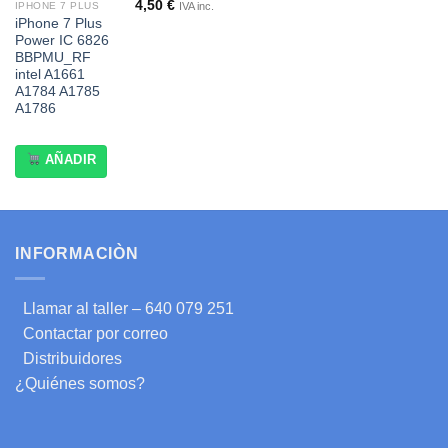
4,50
€
IVA inc.
IPHONE 7 PLUS
iPhone 7 Plus
Power IC 6826
BBPMU_RF
intel A1661
A1784 A1785
A1786
AÑADIR
INFORMACIÒN
Llamar al taller – 640 079 251
Contactar por correo
Distribuidores
¿Quiénes somos?