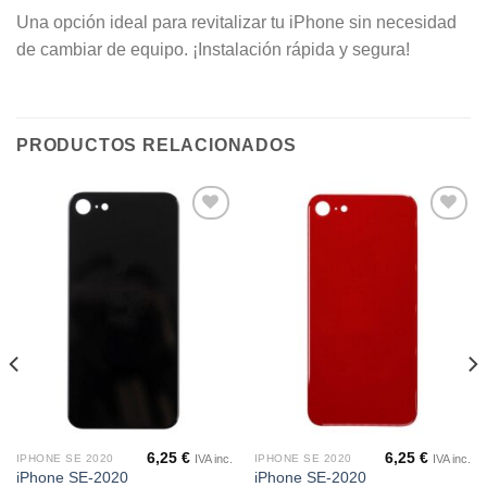
Una opción ideal para revitalizar tu iPhone sin necesidad
de cambiar de equipo. ¡Instalación rápida y segura!
PRODUCTOS RELACIONADOS
Añadir
Añadir
a la
a la
lista de
lista de
deseos
deseos
6,25
€
6,25
€
IVA inc.
IVA inc.
IPHONE SE 2020
IPHONE SE 2020
iPhone SE-2020
iPhone SE-2020