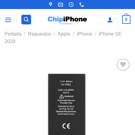
Saltar
al
contenido
0
Portada
/
Repuestos
/
Apple
/
iPhone
/
iPhone SE
2020
Añadir
a la
lista de
deseos