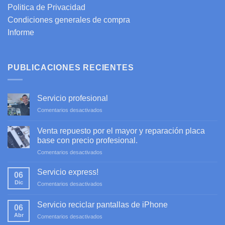
Politica de Privacidad
Condiciones generales de compra
Informe
PUBLICACIONES RECIENTES
Servicio profesional
en
Comentarios desactivados
Servicio
profesional
Venta repuesto por el mayor y reparación placa
base con precio profesional.
en
Comentarios desactivados
Venta
repuesto
Servicio express!
06
por
Dic
en
Comentarios desactivados
el
Servicio
mayor
express!
y
Servicio reciclar pantallas de iPhone
06
reparación
Abr
en
Comentarios desactivados
placa
Servicio