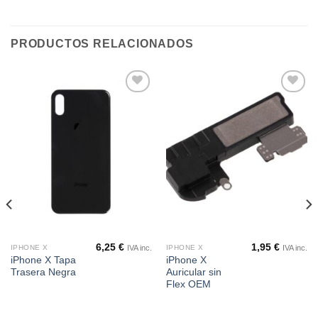
PRODUCTOS RELACIONADOS
Añadir
Añadir
a la
a la
lista de
lista de
deseos
deseos
6,25
€
1,95
€
IVA inc.
IVA inc.
IPHONE X
IPHONE X
iPhone X Tapa
iPhone X
Trasera Negra
Auricular sin
Flex OEM