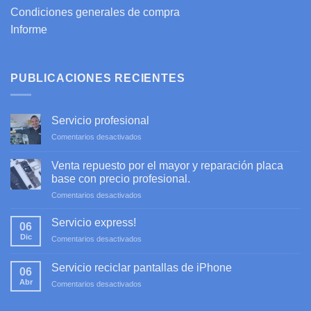
Condiciones generales de compra
Informe
PUBLICACIONES RECIENTES
Servicio profesional
en
Comentarios desactivados
Servicio
profesional
Venta repuesto por el mayor y reparación placa
base con precio profesional.
en
Comentarios desactivados
Venta
repuesto
Servicio express!
06
por
Dic
en
Comentarios desactivados
el
Servicio
mayor
express!
y
Servicio reciclar pantallas de iPhone
06
reparación
Abr
en
Comentarios desactivados
placa
Servicio
base
reciclar