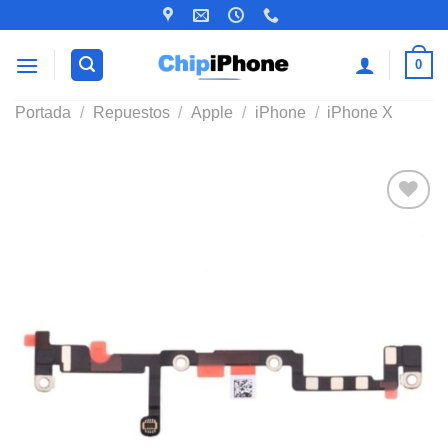
Saltar
al
contenido
0
Portada
/
Repuestos
/
Apple
/
iPhone
/
iPhone X
Añadir
a la
lista de
deseos