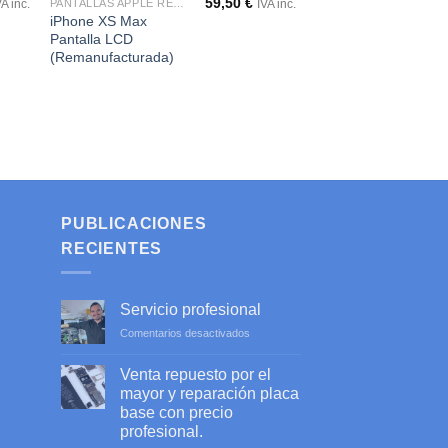
59,50
€
PANTALLAS APPLE REMANUFACTURADAS
VA inc.
IVA inc.
iPhone XS Max
Pantalla LCD
(Remanufacturada)
PUBLICACIONES
RECIENTES
Servicio profesional
en
Comentarios desactivados
Servicio
profesional
Venta repuesto por el
mayor y reparación placa
base con precio
profesional.