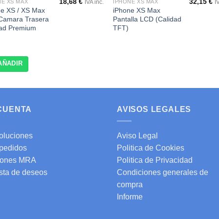
18,68
€
32,15
€
NE XS MAX
IPHONE XS MAX
IVA inc.
I
ne XS / XS Max
iPhone XS Max
 Camara Trasera
Pantalla LCD (Calidad
dad Premium
TFT)
AÑADIR
 CUENTA
AVISOS LEGALES
oluciones
Aviso Legal
 pedidos
Politica de Cookies
ones MRA
Politica de Privacidad
ista de deseos
Condiciones generales de
compra
Informe