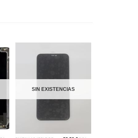
dir
Añadir
a
a la
 de
lista de
eos
deseos
SIN EXISTENCIAS