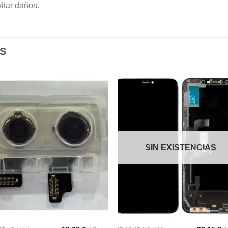
itar daños.
S
Añadir
Aña
a la
a l
lista de
lista
deseos
des
SIN EXISTENCIAS