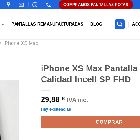
COMPRAMOS PANTALLAS ROTAS
S
PANTALLAS REMANUFACTURADAS
BLOG
AC
/
iPhone XS Max
iPhone XS Max Pantalla
Calidad Incell SP FHD
Añadir
a la
lista de
29,88
€
deseos
IVA inc.
Hay existencias
COMPRAR