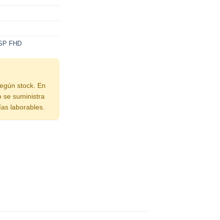
 SP FHD
según stock. En
o se suministra
ías laborables.