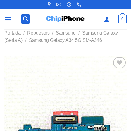
Saltar
al
contenido
0
Portada
/
Repuestos
/
Samsung
/
Samsung Galaxy
(Seria A)
/
Samsung Galaxy A34 5G SM-A346
Añadir
a la
lista de
deseos