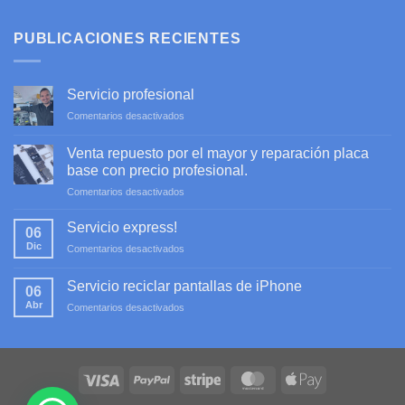
PUBLICACIONES RECIENTES
Servicio profesional
en
Comentarios desactivados
Servicio
profesional
Venta repuesto por el mayor y reparación placa
base con precio profesional.
en
Comentarios desactivados
Venta
repuesto
Servicio express!
06
por
Dic
en
Comentarios desactivados
el
Servicio
mayor
express!
y
Servicio reciclar pantallas de iPhone
06
reparación
Abr
en
Comentarios desactivados
placa
Servicio
base
reciclar
con
pantallas
precio
de
profesional.
iPhone