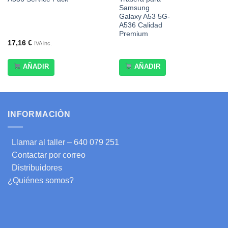
Samsung
Galaxy A53 5G-
A536 Calidad
Premium
17,16
€
IVA inc.
AÑADIR
AÑADIR
INFORMACIÒN
Llamar al taller – 640 079 251
Contactar por correo
Distribuidores
¿Quiénes somos?