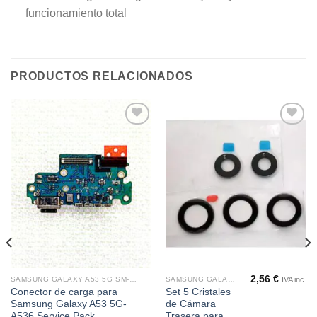
funcionamiento total
PRODUCTOS RELACIONADOS
Añadir
Añadir
a la
a la
lista de
lista de
deseos
deseos
2,56
€
IVA inc.
SAMSUNG GALAXY A53 5G SM-A546
SAMSUNG GALAXY A53 5G SM-A546
Conector de carga para
Set 5 Cristales
Samsung Galaxy A53 5G-
de Cámara
A536 Service Pack
Trasera para