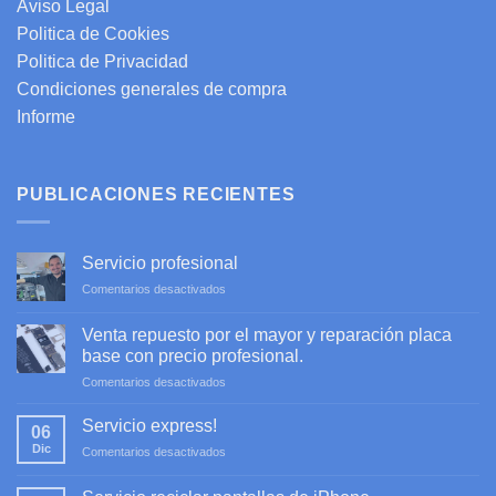
Aviso Legal
Politica de Cookies
Politica de Privacidad
Condiciones generales de compra
Informe
PUBLICACIONES RECIENTES
Servicio profesional
en
Comentarios desactivados
Servicio
profesional
Venta repuesto por el mayor y reparación placa
base con precio profesional.
en
Comentarios desactivados
Venta
repuesto
Servicio express!
06
por
Dic
en
Comentarios desactivados
el
Servicio
mayor
express!
y