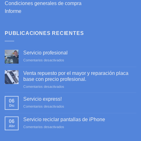
Condiciones generales de compra
Informe
PUBLICACIONES RECIENTES
Servicio profesional
en
Comentarios desactivados
Servicio
profesional
Venta repuesto por el mayor y reparación placa
base con precio profesional.
en
Comentarios desactivados
Venta
repuesto
Servicio express!
06
por
Dic
en
Comentarios desactivados
el
Servicio
mayor
express!
y
Servicio reciclar pantallas de iPhone
06
reparación
Abr
en
Comentarios desactivados
placa
Servicio
base
reciclar
con