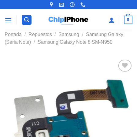
Saltar
al
contenido
0
Portada
/
Repuestos
/
Samsung
/
Samsung Galaxy
(Seria Note)
/
Samsung Galaxy Note 8 SM-N950
Añadir
a la
lista de
deseos