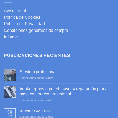
Aviso Legal
Politica de Cookies
Politica de Privacidad
Condiciones generales de compra
Informe
PUBLICACIONES RECIENTES
Servicio profesional
en
Comentarios desactivados
Servicio
profesional
Venta repuesto por el mayor y reparación placa
base con precio profesional.
en
Comentarios desactivados
Venta
repuesto
Servicio express!
06
por
Dic
en
Comentarios desactivados
el