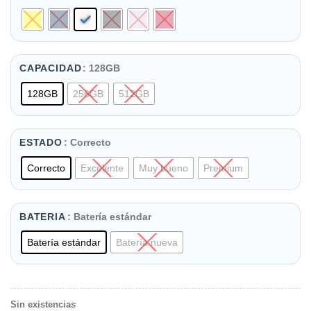
era:
es:
869,00 €.
339,00 €.
: 128GB
CAPACIDAD
128GB
256GB
512GB
: Correcto
ESTADO
Correcto
Excelente
Muy bueno
Premium
: Batería estándar
BATERIA
Batería estándar
Batería nueva
Sin existencias