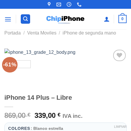
Saltar
×
×
×
al
contenido
0
Portada
/
Venta Moviles
/
iPhone de segunda mano
-61%
Añadir
a la
lista de
deseos
iPhone 14 Plus – Libre
El
El
869,00
339,00
€
€
IVA inc.
precio
precio
LIMPIAR
original
actual
: Blanco estrella
COLORES