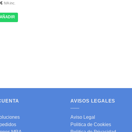
7
€
IVA inc.
AÑADIR
 CUENTA
AVISOS LEGALES
oluciones
Aviso Legal
 pedidos
Politica de Cookies
ones MRA
Politica de Privacidad