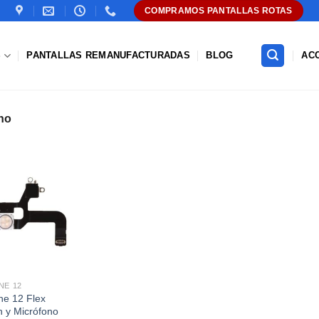
COMPRAMOS PANTALLAS ROTAS
S
PANTALLAS REMANUFACTURADAS
BLOG
AC
no
Añadir
a la
lista de
deseos
NE 12
ne 12 Flex
h y Micrófono