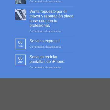
en
Comentarios desactivados
Servicio
profesional
Venta repuesto por el
mayor y reparación placa
base con precio
profesional.
en
Comentarios desactivados
Venta
repuesto
Servicio express!
06
por
Dic
en
Comentarios desactivados
el
Servicio
mayor
express!
y
Servicio reciclar
06
reparación
pantallas de iPhone
Abr
placa
en
Comentarios desactivados
base
Servicio
con
reciclar
precio
pantallas
profesional.
de
iPhone