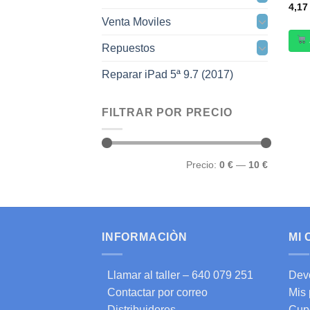
4,1
Venta Moviles
Repuestos
Reparar iPad 5ª 9.7 (2017)
FILTRAR POR PRECIO
Precio
Precio
Precio:
0 €
—
10 €
mínimo
máximo
INFORMACIÒN
MI
Llamar al taller – 640 079 251
Dev
Contactar por correo
Mis
Distribuidores
Cup