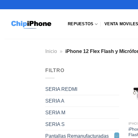
Saltar
al
contenido
REPUESTOS
VENTA MOVILE
Inicio
»
iPhone 12 Flex Flash y Micrófo
FILTRO
SERIA REDMI
SERIA A
SERIA M
SERIA S
IPHO
iPho
Flas
Pantallas Remanufacturadas